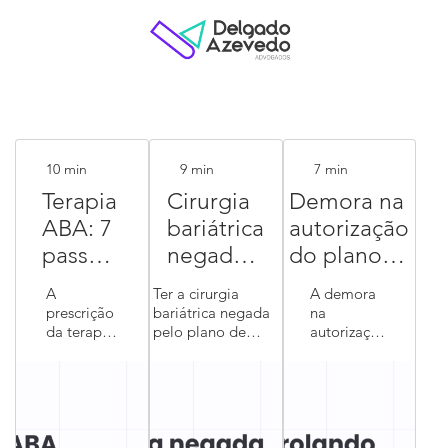
10
min
9
min
7
min
Terapia
Cirurgia
Demora na
ABA: 7
bariátrica
autorização
passos
negada
do plano
se o
pelo
de saúde:
A
Ter a cirurgia
A demora
plano
plano de
seus
prescrição
bariátrica negada
na
da terapia
pelo plano de
autorização
de
saúde: 7
direitos e
ABA veio
saúde é um dos
do plano
saúde
passos
como agir
por
golpes mais duros
de saúde é
limitar
para
escrito,
para quem já
uma das
com a
convive há anos
queixas
as
reverter
carga
com a obesidade.
mais
sessões
horária
O paciente
frequentes