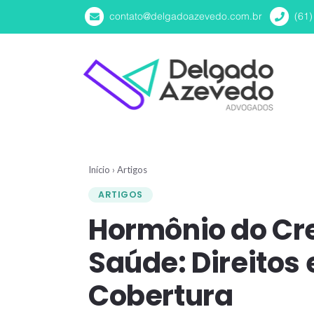
contato@delgadoazevedo.com.br
(61
Início
›
Artigos
ARTIGOS
Hormônio do Cr
Saúde: Direitos
Cobertura