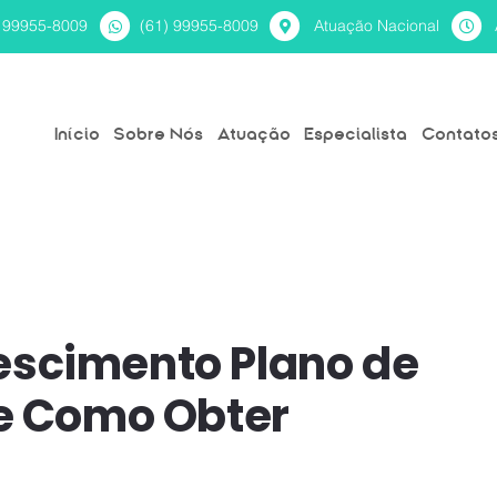
) 99955-8009
(61) 99955-8009
Atuação Nacional
Início
Sobre Nós
Atuação
Especialista
Contato
escimento Plano de
 e Como Obter