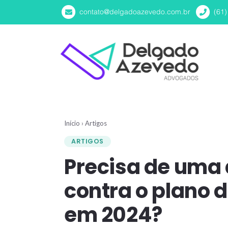
contato@delgadoazevedo.com.br
(61
Início
›
Artigos
ARTIGOS
Precisa de uma 
contra o plano 
em 2024?