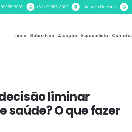
) 99955-8009
(61) 99955-8009
Atuação Nacional
Início
Sobre Nós
Atuação
Especialista
Contato
decisão liminar
de saúde? O que fazer